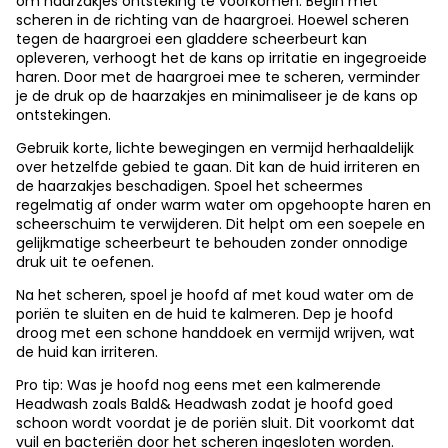
om haarzakjes ontsteking te voorkomen. Begin met
scheren in de richting van de haargroei. Hoewel scheren
tegen de haargroei een gladdere scheerbeurt kan
opleveren, verhoogt het de kans op irritatie en ingegroeide
haren. Door met de haargroei mee te scheren, verminder
je de druk op de haarzakjes en minimaliseer je de kans op
ontstekingen.
Gebruik korte, lichte bewegingen en vermijd herhaaldelijk
over hetzelfde gebied te gaan. Dit kan de huid irriteren en
de haarzakjes beschadigen. Spoel het scheermes
regelmatig af onder warm water om opgehoopte haren en
scheerschuim te verwijderen. Dit helpt om een soepele en
gelijkmatige scheerbeurt te behouden zonder onnodige
druk uit te oefenen.
Na het scheren, spoel je hoofd af met koud water om de
poriën te sluiten en de huid te kalmeren. Dep je hoofd
droog met een schone handdoek en vermijd wrijven, wat
de huid kan irriteren.
Pro tip: Was je hoofd nog eens met een kalmerende
Headwash zoals
Bald& Headwash
zodat je hoofd goed
schoon wordt voordat je de poriën sluit. Dit voorkomt dat
vuil en bacteriën door het scheren ingesloten worden.