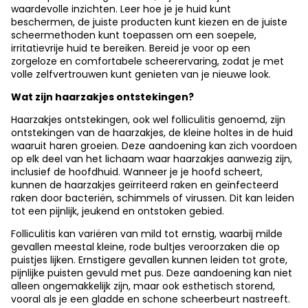
waardevolle inzichten. Leer hoe je je huid kunt
beschermen, de juiste producten kunt kiezen en de juiste
scheermethoden kunt toepassen om een soepele,
irritatievrije huid te bereiken. Bereid je voor op een
zorgeloze en comfortabele scheerervaring, zodat je met
volle zelfvertrouwen kunt genieten van je nieuwe look.
Wat zijn haarzakjes ontstekingen?
Haarzakjes ontstekingen, ook wel folliculitis genoemd, zijn
ontstekingen van de haarzakjes, de kleine holtes in de huid
waaruit haren groeien. Deze aandoening kan zich voordoen
op elk deel van het lichaam waar haarzakjes aanwezig zijn,
inclusief de hoofdhuid. Wanneer je je hoofd scheert,
kunnen de haarzakjes geïrriteerd raken en geïnfecteerd
raken door bacteriën, schimmels of virussen. Dit kan leiden
tot een pijnlijk, jeukend en ontstoken gebied.
Folliculitis kan variëren van mild tot ernstig, waarbij milde
gevallen meestal kleine, rode bultjes veroorzaken die op
puistjes lijken. Ernstigere gevallen kunnen leiden tot grote,
pijnlijke puisten gevuld met pus. Deze aandoening kan niet
alleen ongemakkelijk zijn, maar ook esthetisch storend,
vooral als je een gladde en schone scheerbeurt nastreeft.