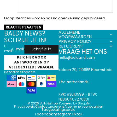
Let op: Reacties worden pas na goedkeuring gepubliceerd.
REACTIE PLAATSEN
BALDY NEWS?
ALGEMENE
VOORWAARDEN
SCHRIJF JE IN!
PRIVACY POLICY
RETOUREN?
E-
Schrijf je in
VRAAG HET ONS
mail
KLIK HIER VOOR
hello@baldand.com
ANTWOORDEN OP
VEELGESTELDE VRAGEN.
Irislaan 29, 2106BE Heemstede
Betaalmethoden
The Netherlands
KVK: 93610599 - BTW:
NL866467270B01
© 2026
Bald&shop
,
Powered by Shopify
Privacybeleid
Contactgegevens
Algemene voorwaarden
Terugbetalingsbeleid
Facebook
Instagram
Tiktok