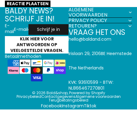
REACTIE PLAATSEN
BALDY NEWS?
ALGEMENE
VOORWAARDEN
SCHRIJF JE IN!
PRIVACY POLICY
RETOUREN?
E-
Schrijf je in
VRAAG HET ONS
mail
KLIK HIER VOOR
hello@baldand.com
ANTWOORDEN OP
VEELGESTELDE VRAGEN.
Irislaan 29, 2106BE Heemstede
Betaalmethoden
The Netherlands
KVK: 93610599 - BTW:
NL866467270B01
© 2026
Bald&shop
,
Powered by Shopify
Privacybeleid
Contactgegevens
Algemene voorwaarden
Terugbetalingsbeleid
Facebook
Instagram
Tiktok